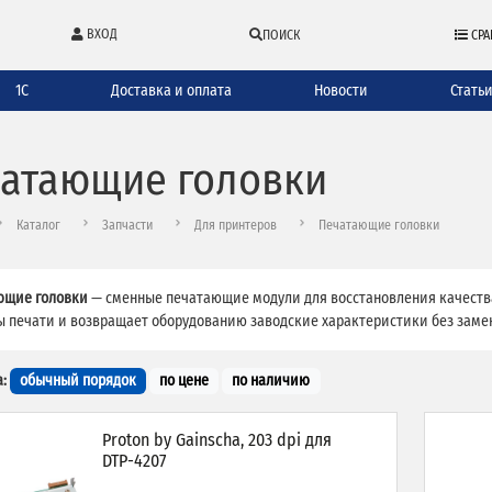
ВХОД
ПОИСК
СРА
1С
Доставка и оплата
Новости
Стать
атающие головки
Каталог
Запчасти
Для принтеров
Печатающие головки
ющие головки
— сменные печатающие модули для восстановления качества
 печати и возвращает оборудованию заводские характеристики без замен
:
обычный порядок
по цене
по наличию
Proton by Gainscha, 203 dpi для
DTP-4207