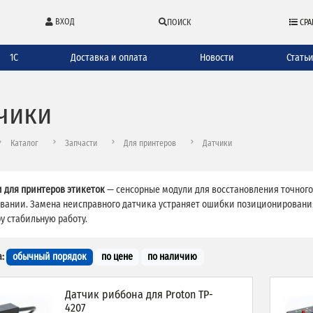
ВХОД
ПОИСК
СРА
1С
Доставка и оплата
Новости
Стать
чики
Каталог
Запчасти
Для принтеров
Датчики
 для принтеров этикеток
— сенсорные модули для восстановления точног
вании. Замена неисправного датчика устраняет ошибки позиционирования
у стабильную работу.
:
обычный порядок
по цене
по наличию
Датчик риббона для Proton TP-
4207