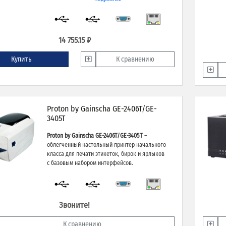
14 755.15 ₽
Купить
К сравнению
Proton by Gainscha GE-2406T/GE-
3405T
Proton by Gainscha GE-2406T/GE-3405T
–
облегченный настольный принтер начального
класса для печати этикеток, бирок и ярлыков
с базовым набором интерфейсов.
Звоните!
К сравнению