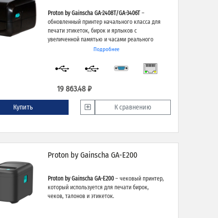
Proton by Gainscha GA-2408T/GA-3406T
–
обновленный принтер начального класса для
печати этикеток, бирок и ярлыков с
увеличенной памятью и часами реального
времени (RTC). Принтер совместим с
Подробнее
приложением «Маркировка. Просто».
19 863.48 ₽
Купить
К сравнению
Proton by Gainscha GA-E200
Proton by Gainscha GA-E200
– чековый принтер,
который используется для печати бирок,
чеков, талонов и этикеток.