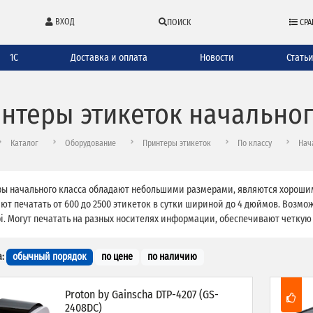
ВХОД
ПОИСК
СРА
1С
Доставка и оплата
Новости
Стать
нтеры этикеток начальног
Каталог
Оборудование
Принтеры этикеток
По классу
Нач
ы начального класса обладают небольшими размерами, являются хорошим
ют печатать от 600 до 2500 этикеток в сутки шириной до 4 дюймов. Возмо
pi. Могут печатать на разных носителях информации, обеспечивают четкую
:
обычный порядок
по цене
по наличию
Proton by Gainscha DTP-4207 (GS-
2408DC)