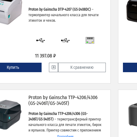
Proton by Gainscha DTP-4207 (GS-2408DC)
–
термопринтер начального класса для печати
этикеток и чеков.
11 397.08 ₽
Купить
К сравнению
Proton by Gainscha TTP-4206/4306
(GS-2406T/GS-3405T)
Proton by Gainscha TTP-4206/4306 (GS-
2406T/GS-3405T)
– термотрансферный принтер
начального класса для печати этикеток, бирок
и ярлыков. Принтер совместим с приложением
«Маркировка. Просто».
Подробнее