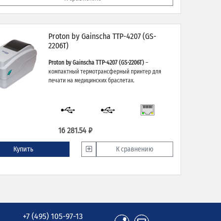
Proton by Gainsсha TTP-4207 (GS-
2206T)
Proton by Gainsсha TTP-4207 (GS-2206T)
–
компактный термотрансферный принтер для
печати на медицинских браслетах.
16 281.54 ₽
Купить
К сравнению
+7 (495) 105-97-13