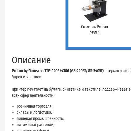
Смотчик Proton
REW-1
Описание
Proton by Gainscha TTP-4206/4306 (GS-2406T/GS-3405T)
– термотрансфе
бирок и ярлыков.
Принтер печатает на бумаге, синтетике и текстиле, поддерживает в
всех сфер деятельности:
розничная торговля;
склады и логистика;
пищевая промышленность;
питомники растений;
ювелирная сфера;