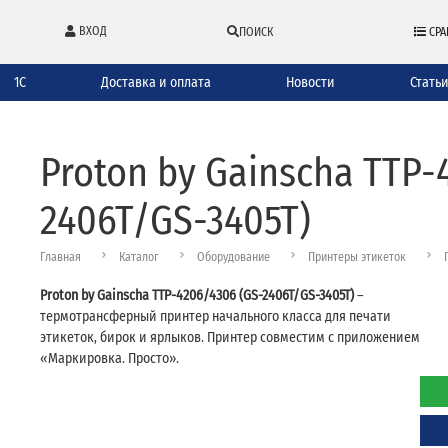
ВХОД
ПОИСК
СРА
1С
Доставка и оплата
Новости
Стать
Proton by Gainscha TTP-
2406T/GS-3405T)
Главная
Каталог
Оборудование
Принтеры этикеток
Proton by Gainscha TTP-4206/4306 (GS-2406T/GS-3405T)
–
термотрансферный принтер начального класса для печати
этикеток, бирок и ярлыков. Принтер совместим с приложением
«Маркировка. Просто».