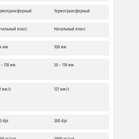
ермотрансферный
Термотрансферный
Термотрансф
чальный класс
Начальный класс
Начальный кл
4 мм
108 мм
108 мм
 – 118 мм
20 – 118 мм
20 – 118 мм
2 мм/с
127 мм/с
127 мм/с
3 dpi
300 dpi
300 dpi
00 эт/сут
2000 эт/сут
2000 эт/сут