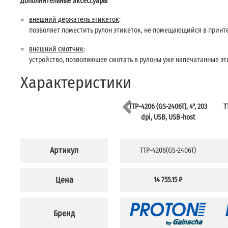
Дополнительные аксессуары
внешний держатель этикеток
:
позволяет поместить рулон этикеток, не помещающийся в принте
внешний смотчик
:
устройство, позволяющее смотать в рулоны уже напечатанные эт
Характеристики
TTP-4206 (GS-2406T), 4", 203
T
dpi, USB, USB-host
Артикул
TTP-4206(GS-2406T)
Цена
14 755.15 ₽
Бренд