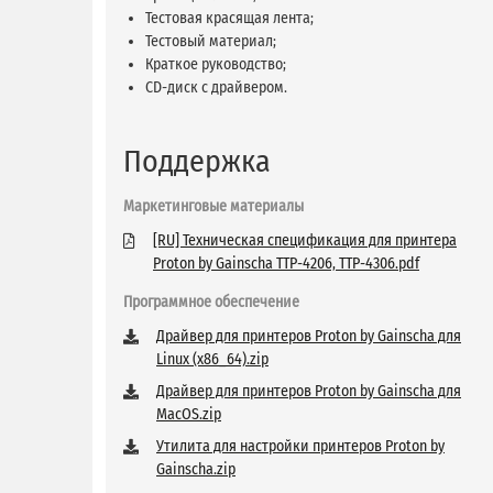
Тестовая красящая лента;
Тестовый материал;
Краткое руководство;
CD-диск с драйвером.
Поддержка
Маркетинговые материалы
[RU] Техническая спецификация для принтера
Proton by Gainscha TTP-4206, TTP-4306.pdf
Программное обеспечение
Драйвер для принтеров Proton by Gainscha для
Linux (x86_64).zip
Драйвер для принтеров Proton by Gainscha для
MacOS.zip
Утилита для настройки принтеров Proton by
Gainscha.zip