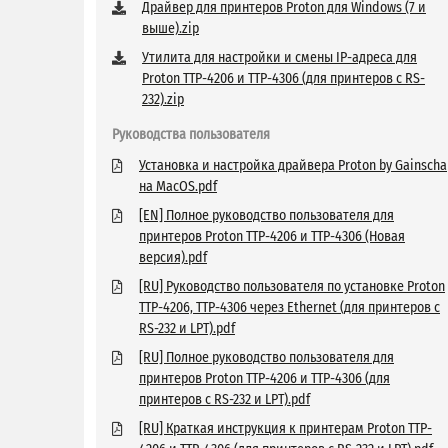
Драйвер для принтеров Proton для Windows (7 и
выше).zip
Утилита для настройки и смены IP-адреса для
Proton TTP-4206 и TTP-4306 (для принтеров с RS-
232).zip
Руководства пользователя
Установка и настройка драйвера Proton by Gainscha
на MacOS.pdf
[EN] Полное руководство пользователя для
принтеров Proton TTP-4206 и TTP-4306 (Новая
версия).pdf
[RU] Руководство пользователя по установке Proton
TTP-4206, TTP-4306 через Ethernet (для принтеров с
RS-232 и LPT).pdf
[RU] Полное руководство пользователя для
принтеров Proton TTP-4206 и TTP-4306 (для
принтеров с RS-232 и LPT).pdf
[RU] Краткая инструкция к принтерам Proton TTP-