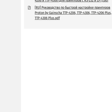
4206 и TTP-4306 (для принтеров с RS-232 и LPT).pdf
[RU] Руководство по быстрой настройке принтеров
Proton by Gainscha TTP-4206, TTP-4306, TTP-4206 Plus,
TTP-4306 Plus.pdf