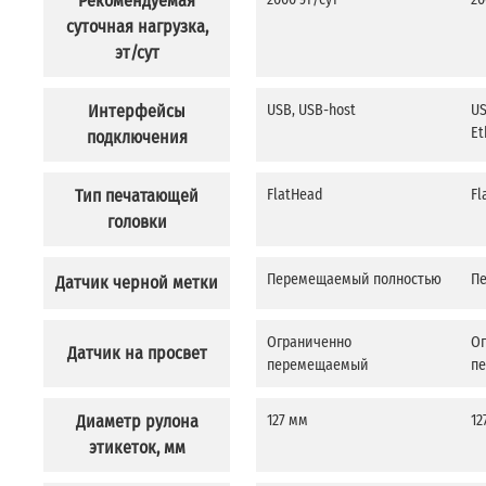
Рекомендуемая
суточная нагрузка,
эт/сут
Интерфейсы
USB, USB-host
US
Et
подключения
Тип печатающей
FlatHead
Fl
головки
Перемещаемый полностью
П
Датчик черной метки
Ограниченно
О
Датчик на просвет
перемещаемый
п
Диаметр рулона
127 мм
12
этикеток, мм