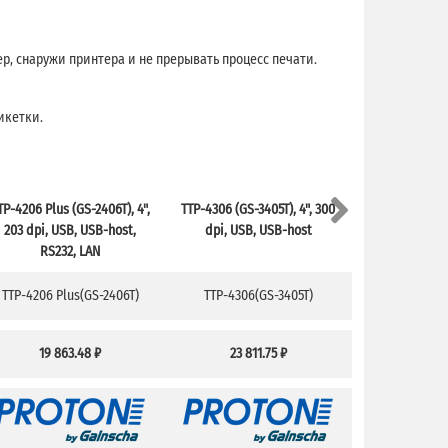
р, снаружи принтера и не прерывать процесс печати.
икетки.
TP-4206 Plus (GS-2406T), 4",
TTP-4306 (GS-3405T), 4", 300
TTP-4306 Plus 
203 dpi, USB, USB-host,
dpi, USB, USB-host
300 dpi, US
RS232, LAN
RS232
TTP-4206 Plus(GS-2406T)
TTP-4306(GS-3405T)
TTP-4306 Pl
19 863.48 ₽
23 811.75 ₽
25 43