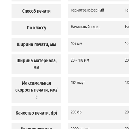
Термотрансферный
Т
Способ печати
Начальный класс
На
По классу
104 мм
10
Ширина печати, мм
Ширина материала,
20 – 118 мм
20
мм
Максимальная
152 мм/с
15
скорость печати, мм/
с
203 dpi
20
Качество печати, dpi
2000 эт/сут
20