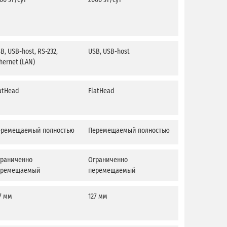
B, USB-host, RS-232,
USB, USB-host
USB, USB-host,
hernet (LAN)
Ethernet (LAN)
atHead
FlatHead
FlatHead
еремещаемый полностью
Перемещаемый полностью
Перемещаемы
граниченно
Ограниченно
Ограниченно
еремещаемый
перемещаемый
перемещаем
7 мм
127 мм
127 мм