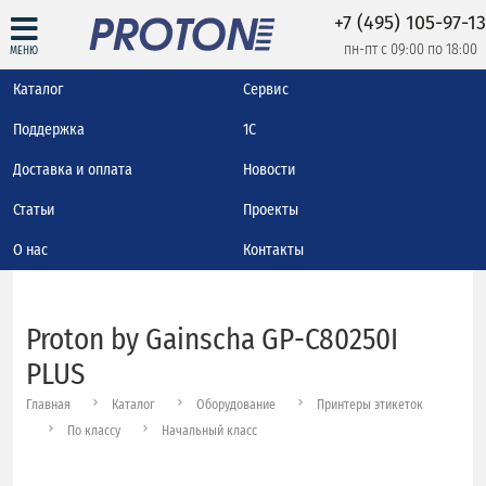
+7 (495) 105-97-13
пн-пт с 09:00 по 18:00
МЕНЮ
Каталог
Сервис
Поддержка
1С
Доставка и оплата
Новости
Статьи
Проекты
О нас
Контакты
Proton by Gainscha GP-C80250I
PLUS
Главная
Каталог
Оборудование
Принтеры этикеток
По классу
Начальный класс