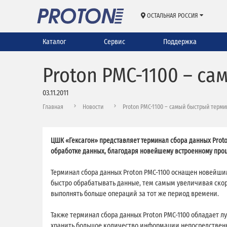
ОСТАЛЬНАЯ РОССИЯ
Каталог
Сервис
Поддержка
Proton PMC-1100 – с
03.11.2011
Главная
Новости
Proton PMC-1100 – самый быстрый терми
ЦШК «Гексагон» представляет терминал сбора данных Prot
обработке данных, благодаря новейшему встроенному проц
Терминал сбора данных Proton PMC-1100 оснащен новейшим
быстро обрабатывать данные, тем самым увеличивая скор
выполнять больше операций за тот же период времени.
Также терминал сбора данных Proton PMC-1100 обладает 
хранить большое количество информации непосредственн