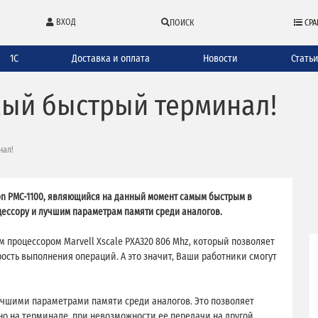
ВХОД
ПОИСК
СРА
1С
Доставка и оплата
Новости
Стать
амый быстрый терминал!
нал!
on PMC-1100, являющийся на данный момент самым быстрым в
ессору и лучшим параметрам памяти среди аналогов.
 процессором Marvell Xscale PXA320 806 Mhz, который позволяет
ость выполнения операций. А это значит, Ваши работники смогут
лучшими параметрами памяти среди аналогов. Это позволяет
о на терминале, при невозможности ее передачи на другой