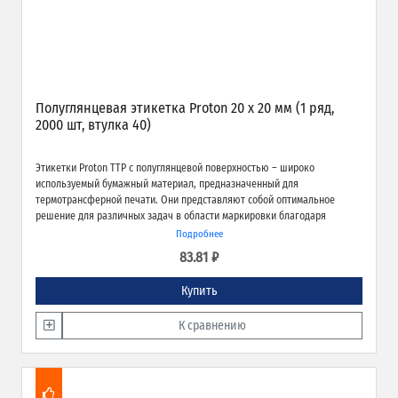
Полуглянцевая этикетка Proton 20 x 20 мм (1 ряд,
2000 шт, втулка 40)
Этикетки Proton TTP с полуглянцевой поверхностью – широко
используемый бумажный материал, предназначенный для
термотрансферной печати. Они представляют собой оптимальное
решение для различных задач в области маркировки благодаря
экономичности, высокому качеству печати и надёжной адгезии к
Подробнее
различным типам поверхностей.
83.81 ₽
Купить
К сравнению