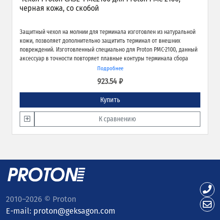
черная кожа, со скобой
Защитный чехол на молнии для терминала изготовлен из натуральной
кожи, позволяет дополнительно защитить терминал от внешних
повреждений. Изготовленный специально для Proton PMC-2100, данный
аксессуар в точности повторяет плавные контуры терминала сбора
данных. Внизу чехол оснащен специальным отворотным элементом,
Подробнее
который позволяет подключать зарядно-коммуникационную подставку
923.54 ₽
не вынимая терминал из чехла.
Купить
К сравнению
2010–2026 © Proton
E-mail:
proton@geksagon.com