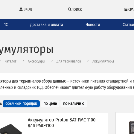
ВХОД
ПОИСК
СРА
1С
Доставка и оплата
Новости
Стать
умуляторы
Каталог
Аксессуары
Для терминалов
Аккумуляторы
яторы для терминалов сбора данных
— источники питания стандартной и 
енных и складских ТСД. Обеспечивают длительную работу оборудования в п
:
обычный порядок
по цене
по наличию
Аккумулятор Proton BAT-PMC-1100
для PMC-1100