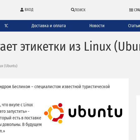
ВХОД
ПОИСК
СРА
1С
Доставка и оплата
Новости
Стать
ает этикетки из Linux (Ubu
ux (Ubuntu)
андром Бесликом – специалистом известной туристической
что вкупе с Linux
его запустить» -
торый есть в поставке
мы довольны. В будущем
л.»