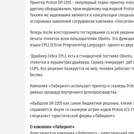
Принтер Proton DP-2205 – популярный термо-принтер этик
другому оборудованию, производимому под маркой Proton,
Такими же надежными являются и консультации специали
осторожных заявлений сотрудников компании «Гексагон» 
Теперь после всестороннего тестирования со всей увере
печати этикеток всем пользователям Ubuntu. Эта функция
языка EPL2 (Eltron Programming Language)– одного из дву
“Драйвер Zebra EPL2, есть в стандартной поставке Ubuntu
этикетки в параметрах драйвера. Сервер генерирует .pdf
CUPS. Все решение базируется на web, человек работает 
Беслик.
Компания «Лабиринт» использует принтер и сканеры Prot
рамках процедур внутреннего делопроизводства.
«Выбрали DP-2205 как самое бюджетное решение, клеим э
справляется. Вкупе со сканером штрих-кодов Proton ICS-7
специалист туристической фирмы «Лабиринт».
О компании «Лабиринт»
Туристическая компания «Лабиринт» - туристический опер