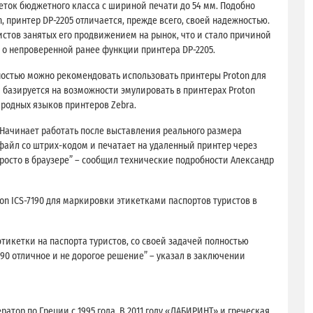
еток бюджетного класса с шириной печати до 54 мм. Подобно
 принтер DP-2205 отличается, прежде всего, своей надежностью.
стов занятых его продвижением на рынок, что и стало причиной
о непроверенной ранее функции принтера DP-2205.
нностью можно рекомендовать использовать принтеры Proton для
 базируется на возможности эмулировать в принтерах Proton
х родных языков принтеров Zebra.
. Начинает работать после выставления реального размера
 файл со штрих-кодом и печатает на удаленный принтер через
просто в браузере” – сообщил технические подробности Александр
on ICS-7190 для маркировки этикетками паспортов туристов в
тикетки на паспорта туристов, со своей задачей полностью
190 отличное и не дорогое решение” – указал в заключении
атор по Греции с 1995 года. В 2011 году «ЛАБИРИНТ» и греческая