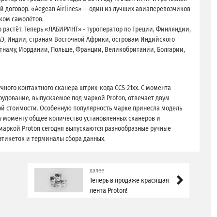
 договор. «Aegean Airlines» — один из лучших авиаперевозчиков
ком самолётов.
растёт. Теперь «ЛАБИРИНТ» - туроператор по Греции, Финляндии,
Э, Индии, странам Восточной Африки, островам Индийского
етнаму, Иордании, Польше, Франции, Великобритании, Болгарии,
учного контактного сканера штрих-кода CCS-21xx. С момента
рудование, выпускаемое под маркой Proton, отвечает двум
й стоимости. Особенную популярность марке принесла модель
му моменту общее количество установленных сканеров и
 маркой Proton сегодня выпускаются разнообразные ручные
этикеток и терминалы сбора данных.
далее
Теперь в продаже красящая
лента Proton!