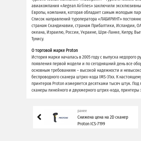
авиакомпания «Aegean Airlines» заключили эксклюзивный
Европы, компания, которая обладает самым молодым пар
Список направлений туроператора «ЛАБИРИНТ» постоянно 
странам Скандинавии, странам Прибалтики, Исландии, ОА
океана, Израилю, России, Украине, Шри-Ланке, Кипру, Вь
Тунису.
О торговой марке Proton
История марки началась в 2005 году с выпуска недорого р
появления первой модели и по сегодняшний день все обо
основным требованиям – высокой надежности и невысоко
беспроводного сканера штрих-кода IMS-31xx. К настояще
принтеров Proton измеряется десятками тысяч штук. Под
сканеры линейного и двухмерного штрих-кода, принтеры 
ранее
Снижена цена на 2D сканер
Proton ICS-7199