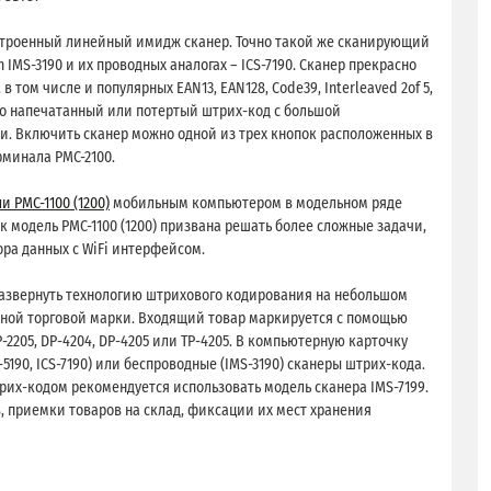
встроенный линейный имидж сканер. Точно такой же сканирующий
 IMS-3190 и их проводных аналогах – ICS-7190. Сканер прекрасно
 том числе и популярных EAN13, EAN128, Code39, Interleaved 2of 5,
скло напечатанный или потертый штрих-код с большой
и. Включить сканер можно одной из трех кнопок расположенных в
рминала PMC-2100.
и PMC-1100 (1200)
мобильным компьютером в модельном ряде
к модель PMC-1100 (1200) призвана решать более сложные задачи,
а данных c WiFi интерфейсом.
развернуть технологию штрихового кодирования на небольшом
одной торговой марки. Входящий товар маркируется с помощью
-2205, DP-4204, DP-4205 или TP-4205. В компьютерную карточку
5190, ICS-7190) или беспроводные (IMS-3190) сканеры штрих-кода.
рих-кодом рекомендуется использовать модель сканера IMS-7199.
, приемки товаров на склад, фиксации их мест хранения