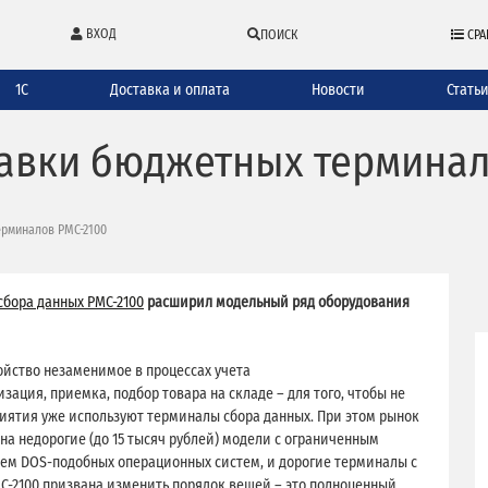
ВХОД
ПОИСК
СРА
1С
Доставка и оплата
Новости
Стать
тавки бюджетных терминал
ерминалов PMC-2100
бора данных PMC-2100
расширил модельный ряд оборудования
ойство незаменимое в процессах учета
зация, приемка, подбор товара на складе – для того, чтобы не
риятия уже используют терминалы сбора данных. При этом рынок
на недорогие (до 15 тысяч рублей) модели с ограниченным
ем DOS-подобных операционных систем, и дорогие терминалы с
C-2100 призвана изменить порядок вещей – это полноценный