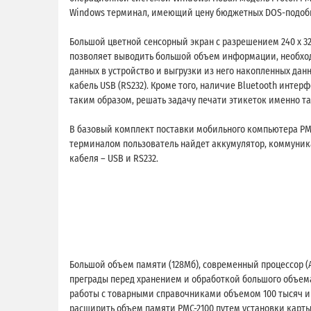
Windows терминал, имеющий цену бюджетных DOS-подоб
Большой цветной сенсорный экран с разрешением 240 х 3
позволяет выводить большой объем информации, необходи
данных в устройство и выгрузки из него накопленных да
кабель USB (RS232). Кроме того, наличие Bluetooth инте
таким образом, решать задачу печати этикеток именно там
В базовый комплект поставки мобильного компьютера PM
терминалом пользователь найдет аккумулятор, коммуника
кабеля – USB и RS232.
Большой объем памяти (128Мб), современный процессор (
преграды перед хранением и обработкой большого объем
работы с товарными справочниками объемом 100 тысяч и 
расширить объем памяти PMC-2100 путем установки карты