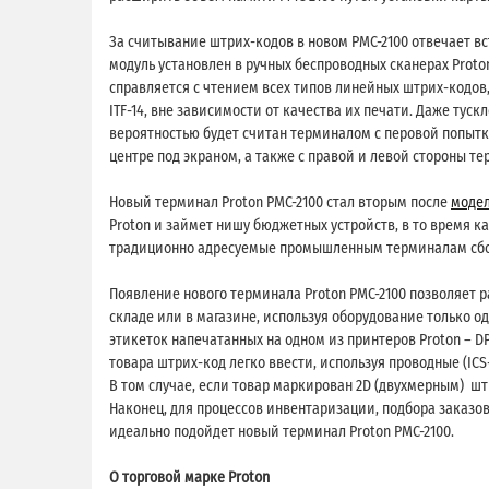
За считывание штрих-кодов в новом PMC-2100 отвечает 
модуль установлен в ручных беспроводных сканерах Proton
справляется с чтением всех типов линейных штрих-кодов, в
ITF-14, вне зависимости от качества их печати. Даже ту
вероятностью будет считан терминалом с перовой попытк
центре под экраном, а также с правой и левой стороны те
Новый терминал Proton PMC-2100 стал вторым после
модел
Proton и займет нишу бюджетных устройств, в то время ка
традиционно адресуемые промышленным терминалам сбор
Появление нового терминала Proton PMC-2100 позволяет 
складе или в магазине, используя оборудование только 
этикеток напечатанных на одном из принтеров Proton – DP
товара штрих-код легко ввести, используя проводные (ICS-
В том случае, если товар маркирован 2D (двухмерным) шт
Наконец, для процессов инвентаризации, подбора заказов
идеально подойдет новый терминал Proton PMC-2100.
О торговой марке Proton