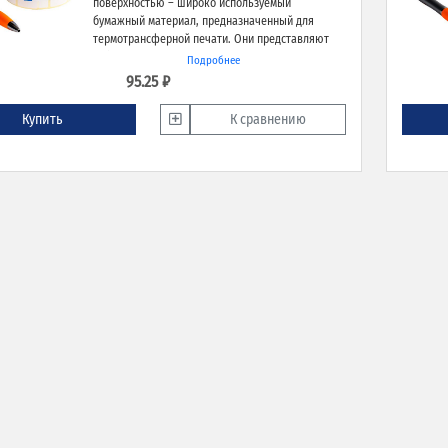
поверхностью – широко используемый
бумажный материал, предназначенный для
термотрансферной печати. Они представляют
собой оптимальное решение для различных
Подробнее
задач в области маркировки благодаря
95.25 ₽
экономичности, высокому качеству печати и
надёжной адгезии к различным типам
Купить
К сравнению
поверхностей.