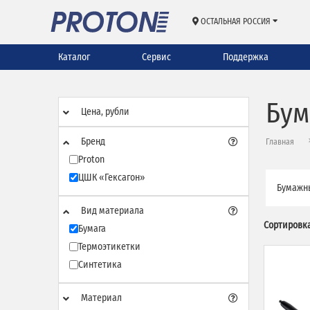
ОСТАЛЬНАЯ РОССИЯ
Каталог
Сервис
Поддержка
Бум
Цена, рубли
Бренд
Главная
Proton
ЦШК «Гексагон»
Бумажны
Вид материала
Сортировка
Бумага
Термоэтикетки
Синтетика
Материал