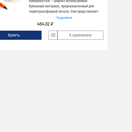
поверхностью – широко используемый
бумажный материал, предназначенный для
термотрансферной печати. Они представляют
собой оптимальное решение для различных
Подробнее
задач в области маркировки благодаря
464.02 ₽
экономичности, высокому качеству печати и
надёжной адгезии к различным типам
Купить
К сравнению
поверхностей.