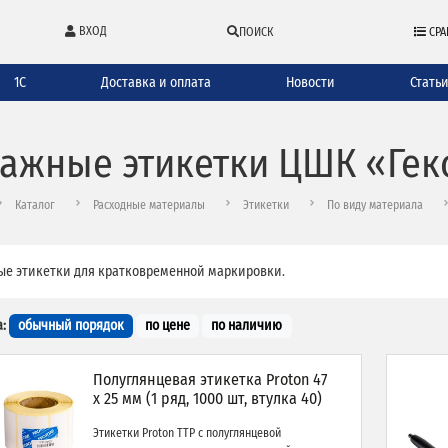
ВХОД
ПОИСК
СРА
1С
Доставка и оплата
Новости
Стать
ажные этикетки ЦШК «Гек
Каталог
Расходные материалы
Этикетки
По виду материала
е этикетки для кратковременной маркировки.
:
обычный порядок
по цене
по наличию
Полуглянцевая этикетка Proton 47
x 25 мм (1 ряд, 1000 шт, втулка 40)
Этикетки Proton TTP с полуглянцевой