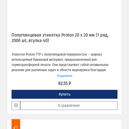
Полуглянцевая этикетка Proton 20 x 20 мм (1 ряд,
2000 шт, втулка 40)
Этикетки Proton TTP с полуглянцевой поверхностью – широко
используемый бумажный материал, предназначенный для
термотрансферной печати. Они представляют собой оптимальное
решение для различных задач в области маркировки благодаря
экономичности, высокому качеству печати и надёжной адгезии к
Подробнее
различным типам поверхностей.
82.55 ₽
Купить
К сравнению