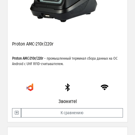
Proton AMC-210r/220r
Proton AMC-210r/220r
– промышленный терминал сбора данных на ОС
Android с UHF RFID-считывателем.
Звоните!
К сравнению