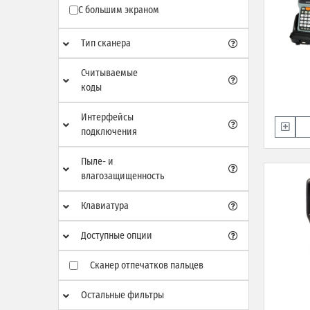
С большим экраном
Тип сканера
Считываемые
коды
Интерфейсы
подключения
Пыле- и
влагозащищенность
Клавиатура
Доступные опции
Сканер отпечатков пальцев
Остальные фильтры