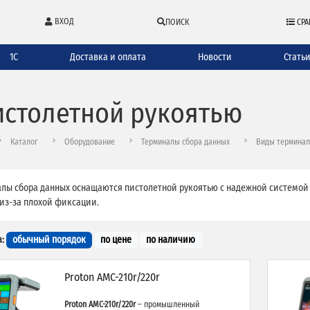
ВХОД
ПОИСК
СРА
1С
Доставка и оплата
Новости
Стать
истолетной рукоятью
Каталог
Оборудование
Терминалы сбора данных
Виды терминал
лы сбора данных оснащаются пистолетной рукоятью с надежной системой к
из-за плохой фиксации.
:
обычный порядок
по цене
по наличию
Proton AMC-210r/220r
Proton AMC-210r/220r
– промышленный