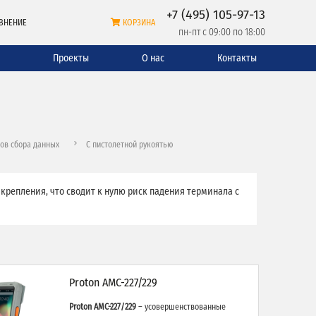
+7 (495) 105-97-13
ВНЕНИЕ
КОРЗИНА
пн-пт с 09:00 по 18:00
и
Проекты
О нас
Контакты
ов сбора данных
С пистолетной рукоятью
репления, что сводит к нулю риск падения терминала с
Proton AMC-227/229
Proton AMC-227/229
– усовершенствованные