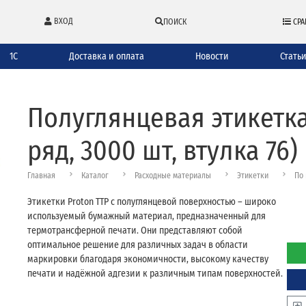
ВХОД
ПОИСК
СРА
1С
Доставка и оплата
Новости
Стать
Полуглянцевая этикетка 
ряд, 3000 шт, втулка 76)
Главная
Каталог
Расходные материалы
Этикетки
По 
Этикетки Proton TTP с полуглянцевой поверхностью – широко
используемый бумажный материал, предназначенный для
термотрансферной печати. Они представляют собой
оптимальное решение для различных задач в области
маркировки благодаря экономичности, высокому качеству
печати и надёжной адгезии к различным типам поверхностей.