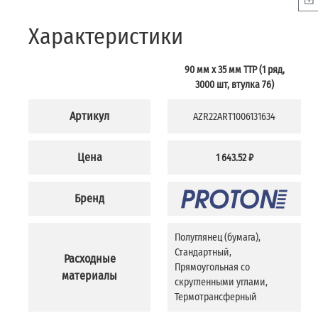
Характеристики
90 мм х 35 мм TTP (1 ряд,
3000 шт, втулка 76)
Артикул
AZR22ART1006131634
Цена
1 643.52 ₽
Бренд
Полуглянец (бумага),
Стандартный,
Расходные
Прямоугольная со
материалы
скругленными углами,
Термотрансферный