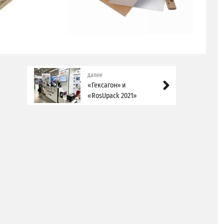
далее
«Гексагон» и
«RosUpack 2021»