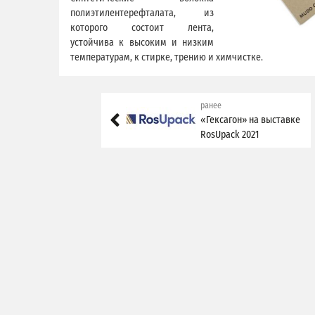
полиэтилентерефталата, из
которого состоит лента,
устойчива к высоким и низким
температурам, к стирке, трению и химчистке.
ранее
«Гексагон» на выставке
RosUpack 2021