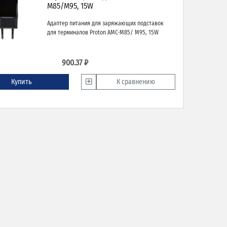
M85/M95, 15W
Адаптер питания для заряжающих подставок
для терминалов Proton AMC-M85/ M95, 15W
900.37 ₽
Купить
К сравнению