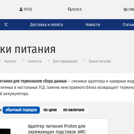
ВХОД
ПОИСК
СРА
1С
Доставка и оплата
Новости
Стать
ки питания
Каталог
Запчасти
Для терминалов
Блоки питания
итания для терминалов сбора данных
— сменные адаптеры и зарядные мод
енных и настольных ТСД. Замена неисправного блока возвращает терминал
й аккумулятора.
:
обычный порядок
по цене
по наличию
Адаптер питания Proton для
заряжающих подставок AMC-