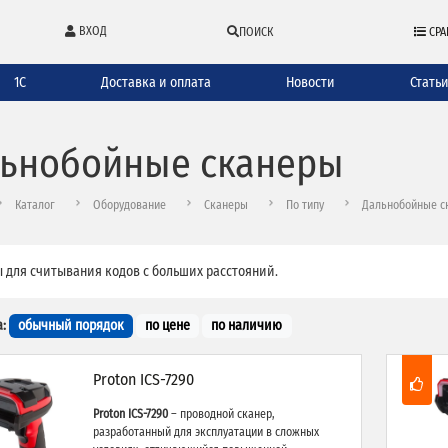
ВХОД
ПОИСК
СРА
1С
Доставка и оплата
Новости
Стать
ьнобойные сканеры
Каталог
Оборудование
Сканеры
По типу
Дальнобойные с
 для считывания кодов с больших расстояний.
:
обычный порядок
по цене
по наличию
Proton ICS-7290
Proton ICS-7290
– проводной сканер,
разработанный для эксплуатации в сложных