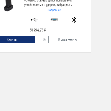
условиях, отличающийся повышенной
устойчивостью к ударам, вибрациям и
способностью сканировать на больших
Подробнее
расстояниях.
51 794.75 ₽
Купить
К сравнению