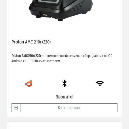
Proton AMC-210r/220r
Proton AMC-210r/220r
– промышленный терминал сбора данных на ОС
Android с UHF RFID-считывателем.
Звоните!
К сравнению