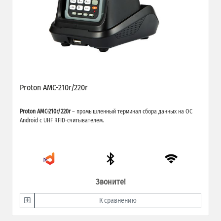
Proton AMC-210r/220r
Proton AMC-210r/220r
– промышленный терминал сбора данных на ОС
Android с UHF RFID-считывателем.
Звоните!
К сравнению