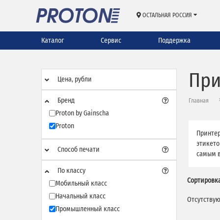
ОСТАЛЬНАЯ РОССИЯ
Каталог
Сервис
Поддержка
При
Цена, рубли
Бренд
Главная
Proton by Gainscha
Proton
Принтер
этикето
Способ печати
самым в
По классу
Сортировка
Мобильный класс
Начальный класс
Отсутствую
Промышленный класс