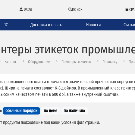
ВХОД
ПОИСК
СРА
1С
Доставка и оплата
Новости
Стать
нтеры этикеток промышле
Каталог
Оборудование
Принтеры этикеток
По классу
Про
ы промышленного класса отличаются значительной прочностью корпусов и
к). Ширина печати составляет 6-8 дюймов. В промышленный класс принте
ысоким качеством печати в 600 dpi, а также внутренний смотчик.
:
обычный порядок
по цене
по наличию
т продукты подходящие под ваши условия фильтрации.