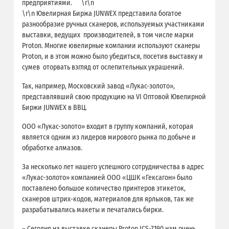
предприятиями. \r\n
\r\n Ювелирная Биржа JUNWEX представила богатое
разнообразие ручных сканеров, используемых участниками
выставки, ведущих производителей, в том числе марки
Proton. Многие ювелирные компании используют сканеры
Proton, и в этом можно было убедиться, посетив выставку и
сумев оторвать взгляд от ослепительных украшений.
Так, например, Московский завод «Лукас-золото»,
представлявший свою продукцию на VI Оптовой Ювелирной
Биржи JUNWEX в ВВЦ.
ООО «Лукас-золото» входит в группу компаний, которая
является одним из лидеров мирового рынка по добыче и
обработке алмазов.
За несколько лет нашего успешного сотрудничества в адрес
«Лукас-золото» компанией ООО «ЦШК «Гексагон» было
поставлено большое количество принтеров этикеток,
сканеров штрих-кодов, материалов для ярлыков, так же
разрабатывались макеты и печатались бирки.
– Сегодня на выставке сканеры Proton ICS-7190 нам очень