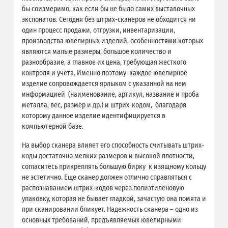
бы соизмеримо, как если бы не было самих выставочных
экспонатов. Сегодня без штрих-сканеров не обходится ни
один процесс продажи, отгрузки, инвентаризации,
производства ювелирных изделий, особенностями которых
являются малые размеры, большое количество и
разнообразие, а главное их цена, требующая жесткого
контроля и учета. Именно поэтому каждое ювелирное
изделие сопровождается ярлыком с указанной на нем
информацией (наименование, артикул, название и проба
металла, вес, размер и др.) и штрих-кодом, благодаря
которому данное изделие идентифицируется в
компьютерной базе.
На выбор сканера влияет его способность считывать штрих-
коды достаточно мелких размеров и высокой плотности,
согласитесь прикреплять большую бирку к изящному кольцу
не эстетично. Еще сканер должен отлично справляться с
распознаванием штрих-кодов через полиэтиленовую
упаковку, которая не бывает гладкой, зачастую она помята и
при сканировании бликует. Надежность сканера – одно из
основных требований, предъявляемых ювелирными