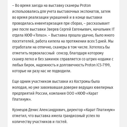
– Во время заезда на выставку сканеры Proton
использовались для учета выставочных экспонатов, затем
во время реализации украшений и в конце выставки
проводилась инвентаризация при сборах, – рассказывает
уже после выставки Зверев Сергей Евгеньевич, начальник IT
отдела КЮФ «Топаз». – Выставка прошла удачно, было много
посетителей, работа кипела на протяжении всех 5 дней. Мы
отработали на отлично, сканеры в том числе. Хотелось бы
отметить первоклассный сенсор, благодаря которому
сканер легко и без заминок справляется со штрих-кодами с
любых бирок, надежность и долговечность Proton ICS-7199,
которые ни разу нас не подводили.
Еще одним участником выставки из Костромы была
молодая, но уже завоевавшая доверие ведущих ювелирных
предприятий России, компания ООО «КЮФ «Карат
Платинум».
Кузнецов Денис Александрович, директор «Карат Платинум»
отметил, что выставка имела грандиозный успех по
количеству участников и гостей.