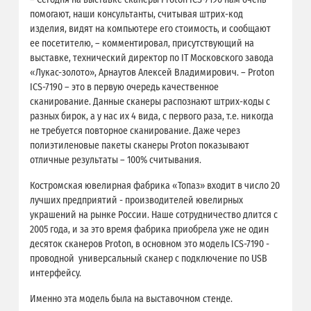
помогают, наши консультанты, считывая штрих-код
изделия, видят на компьютере его стоимость, и сообщают
ее посетителю, – комментировал, присутствующий на
выставке, технический директор по IT Московского завода
«Лукас-золото», Арнаутов Алексей Владимирович. – Proton
ICS-7190 – это в первую очередь качественное
сканирование. Данные сканеры распознают штрих-коды с
разных бирок, а у нас их 4 вида, с первого раза, т.е. никогда
не требуется повторное сканирование. Даже через
полиэтиленовые пакеты сканеры Proton показывают
отличные результаты – 100% считывания.
Костромская ювелирная фабрика «Топаз» входит в число 20
лучших предприятий - производителей ювелирных
украшений на рынке России. Наше сотрудничество длится с
2005 года, и за это время фабрика приобрела уже не один
десяток сканеров Proton, в основном это модель ICS-7190 -
проводной универсальный сканер с подключение по USB
интерфейсу.
Именно эта модель была на выставочном стенде.