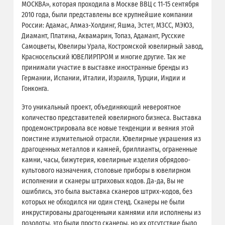
МОСКВА», которая проходила в Москве ВВЦ с 11-15 сентября
2010 года, были представлены все крупнейшие компании
России: Адамас, Алмаз-Холдинг, Яшма, Эстет, МЗСС, МЭЮЗ,
Диамант, Платина, Аквамарин, Топаз, Адамант, Русские
Самоцветы, Ювелиры Урала, Костромской ювелирный завод,
Красносельский ЮВЕЛИРПРОМ и многие другие. Так же
принимали участие в выставке иностранные бренды из
Германии, Испании, Италии, Израиля, Турции, Индии и
Гонконга.
Это уникальный проект, объединяющий невероятное
количество представителей ювелирного бизнеса. Выставка
продемонстрировала все новые тенденции и веяния этой
поистине изумительной отрасли. Ювелирные украшения из
драгоценных металлов и камней, бриллианты, ограненные
камни, часы, бижутерия, ювелирные изделия обрядово-
культового назначения, столовые приборы в ювелирном
исполнении и сканеры штриховых кодов. Да-да, Вы не
ошиблись, это была выставка сканеров штрих-кодов, без
которых не обходился ни один стенд. Сканеры не были
инкрустированы драгоценными камнями или исполнены из
позолоты, это были просто сканеры, но их отсутствие было