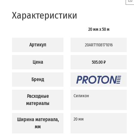
Характеристики
20 мм x 50 м
Артикул
20ART1108171016
Цена
505.00 ₽
Бренд
Расходные
Силикон
материалы
Ширина материала,
20 мм
мм