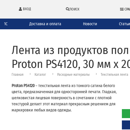
ВХОД
ПОИСК
СРА
1С
Доставка и оплата
Новости
Стать
Лента из продуктов по
Proton PS4120, 30 мм х 2
Главная
Каталог
Расходные материалы
Текстильная лента
Proton PS4120
– текстильная лента из тонкого сатина белого
цвета, предназначенная для односторонней печати. Гладкая,
шелковистая лицевая поверхность в сочетании с плотной
текстурой делает этот материал прекрасным решением для
маркировки любых видов одежды.