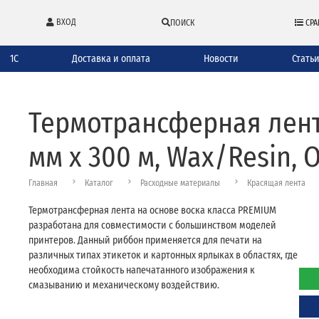
ВХОД
ПОИСК
СРА
1С
Доставка и оплата
Новости
Стать
Термотрансферная лента
мм х 300 м, Wax/Resin, 
Главная
Каталог
Расходные материалы
Красящая лента
Термотрансферная лента на основе воска класса PREMIUM
разработана для совместимости с большинством моделей
принтеров. Данный риббон применяется для печати на
различных типах этикеток и картонных ярлыках в областях, где
необходима стойкость напечатанного изображения к
смазыванию и механическому воздействию.