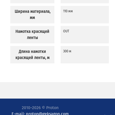
Ширина материала,
110 мм
мм
Намотка красящей
OUT
ленты
Длина намотки
300 м
красящей ленты, м
2010–2026 © Proton
E-mail:
proton@geksagon.com