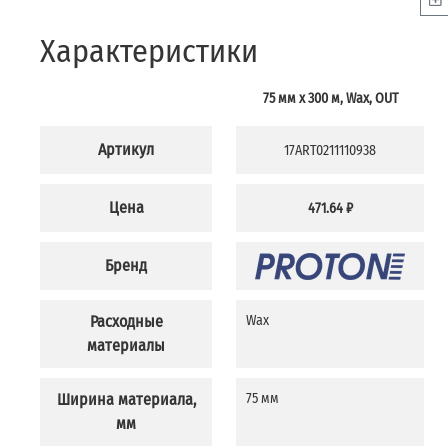
Характеристики
75 мм х 300 м, Wax, OUT
Артикул
17ART0211110938
Цена
471.64 ₽
Бренд
Расходные
Wax
материалы
Ширина материала,
75 мм
мм