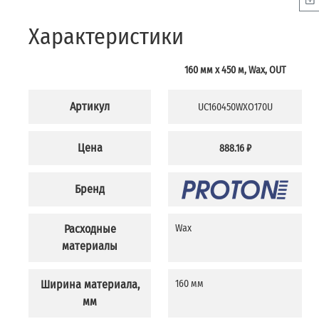
Характеристики
160 мм х 450 м, Wax, OUT
Артикул
UC160450WXO170U
Цена
888.16 ₽
Бренд
Расходные
Wax
материалы
Ширина материала,
160 мм
мм