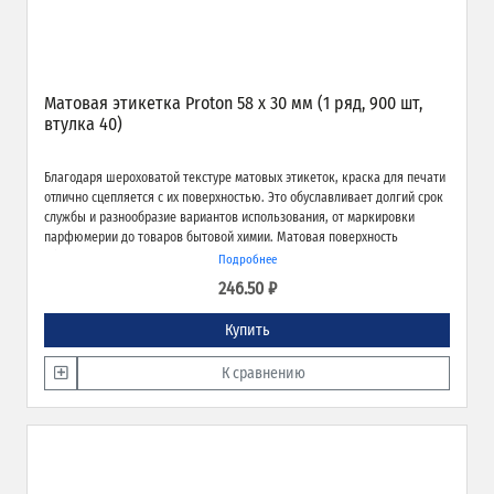
Матовая этикетка Proton 58 х 30 мм (1 ряд, 900 шт,
втулка 40)
Благодаря шероховатой текстуре матовых этикеток, краска для печати
отлично сцепляется с их поверхностью. Это обуславливает долгий срок
службы и разнообразие вариантов использования, от маркировки
парфюмерии до товаров бытовой химии. Матовая поверхность
обеспечивает превосходное качество печати и широкие возможности
Подробнее
применения.
246.50 ₽
Купить
К сравнению