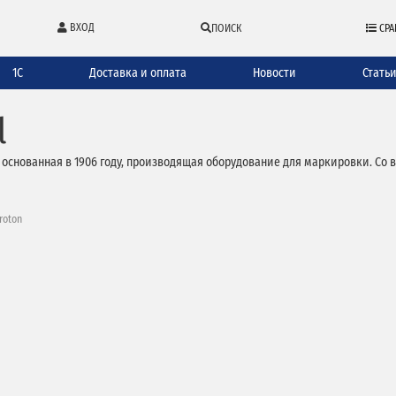
ВХОД
ПОИСК
СРА
1С
Доставка и оплата
Новости
Стать
l
основанная в 1906 году, производящая оборудование для маркировки. Со в
roton