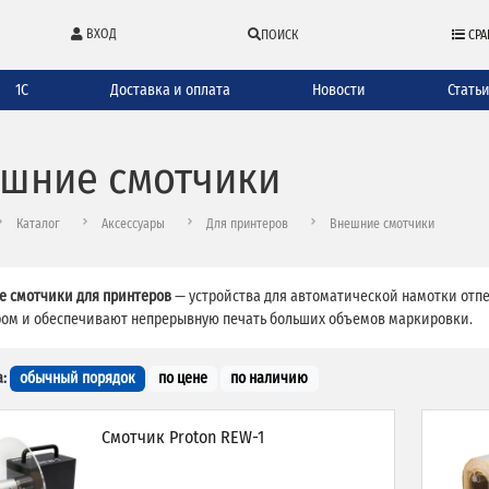
ВХОД
ПОИСК
СРА
1С
Доставка и оплата
Новости
Стать
шние смотчики
Каталог
Аксессуары
Для принтеров
Внешние смотчики
 смотчики для принтеров
— устройства для автоматической намотки отпе
ом и обеспечивают непрерывную печать больших объемов маркировки.
:
обычный порядок
по цене
по наличию
Смотчик Proton REW-1